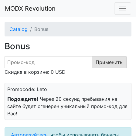
MODX Revolution
Catalog
Bonus
Bonus
Применить
Скидка в корзине:
0
USD
Promocode: Leto
Подождите!
Через 20 секунд пребывания на
сайте будет сгенерен уникальный промо-код для
Вас!
Авторизуйтесь
, чтобы использовать бонусы.